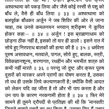
अश्वत्थामा को पकड़ लिया और जैसे कोई रस्सी से पशु को
बाँध ले, वैसे ही बाँध लिया ॥ ३३ ॥ अश्वत्थामा को
बलपूर्वक बाँधकर अर्जुन ने जब शिविर की ओर ले जाना
चाहा, तब उनसे कमलनयन भगवान् श्रीकृष्ण ने कुपित
होकर कहा— ॥ ३४ ॥ अर्जुन ! इस ब्राह्मणाधाम को
छोड़ना ठीक नहीं है, इसको तो मार ही डालो। इसने रात में
सोये हुए निरपराध बालकों की हत्या की है ॥ ३५ ॥ धर्मवेत्ता
पुरुष असावधान, मतवाले, पागल, सोये हुए, बालक, स्त्री,
विवेकज्ञानशून्य, शरणागत, रथहीन और भयभीत शत्रु को
कभी नहीं मारते ॥ ३६ ॥ परन्तु जो दुष्ट और क्रूर पुरुष
दूसरों को मारकर अपने प्राणों का पोषण करता है, उसका
तो वध ही उसके लिये कल्याणकारी है; क्योंकि वैसी आदत
को लेकर यदि वह जीता है तो और भी पाप करता है और
उन पाप के कारण नरकगामी होता है ॥ ३७ ॥ फिर मेरे
सामने ही तुमने द्रौपदी से प्रतिज्ञा की थी कि ‘मानवती!
जिसने तुम्हारे पुत्रों का वध किया है, उसका सिर मैं उतार